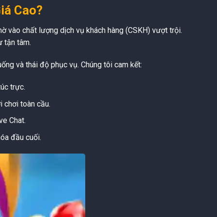
Giá Cao?
ờ vào chất lượng dịch vụ khách hàng (CSKH) vượt trội.
ự tận tâm.
ống và thái độ phục vụ. Chúng tôi cam kết:
úc trực.
 chơi toàn cầu.
ve Chat.
óa đầu cuối.