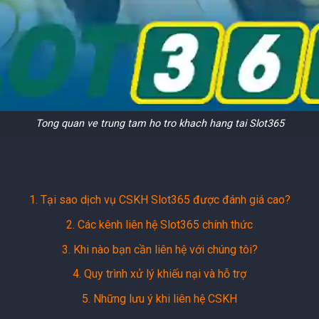
Tong quan ve trung tam ho tro khach hang tai Slot365
1. Tại sao dịch vụ CSKH Slot365 được đánh giá cao?
2. Các kênh liên hệ Slot365 chính thức
3. Khi nào bạn cần liên hệ với chúng tôi?
4. Quy trình xử lý khiếu nại và hỗ trợ
5. Những lưu ý khi liên hệ CSKH