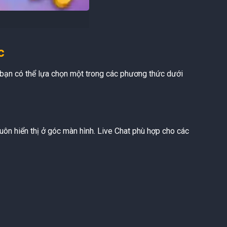
c
, bạn có thể lựa chọn một trong các phương thức dưới
uôn hiển thị ở góc màn hình. Live Chat phù hợp cho các