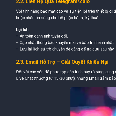
2.2. Liên Hệ Qua Telegram/Zalo
Với tính năng bảo mật cao và sự tiện lợi trên thiết bị d
hoặc nhắn tin riêng cho bộ phận hỗ trợ kỹ thuật.
Lợi ích:
– An toàn danh tính tuyệt đối.
– Cập nhật thông báo khuyến mãi và bảo trì nhanh nhất.
– Lưu lại lịch sử trò chuyện dễ dàng để tra cứu sau này.
2.3. Email Hỗ Trợ – Giải Quyết Khiếu Nại
Đối với các vấn đề phức tạp cần trình bày rõ ràng, cung
Live Chat (thường từ 15-30 phút), nhưng Email đảm bảo sự