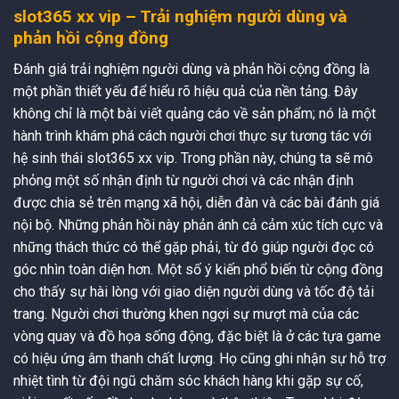
slot365 xx vip – Trải nghiệm người dùng và
phản hồi cộng đồng
Đánh giá trải nghiệm người dùng và phản hồi cộng đồng là
một phần thiết yếu để hiểu rõ hiệu quả của nền tảng. Đây
không chỉ là một bài viết quảng cáo về sản phẩm; nó là một
hành trình khám phá cách người chơi thực sự tương tác với
hệ sinh thái slot365 xx vip. Trong phần này, chúng ta sẽ mô
phỏng một số nhận định từ người chơi và các nhận định
được chia sẻ trên mạng xã hội, diễn đàn và các bài đánh giá
nội bộ. Những phản hồi này phản ánh cả cảm xúc tích cực và
những thách thức có thể gặp phải, từ đó giúp người đọc có
góc nhìn toàn diện hơn. Một số ý kiến phổ biến từ cộng đồng
cho thấy sự hài lòng với giao diện người dùng và tốc độ tải
trang. Người chơi thường khen ngợi sự mượt mà của các
vòng quay và đồ họa sống động, đặc biệt là ở các tựa game
có hiệu ứng âm thanh chất lượng. Họ cũng ghi nhận sự hỗ trợ
nhiệt tình từ đội ngũ chăm sóc khách hàng khi gặp sự cố,