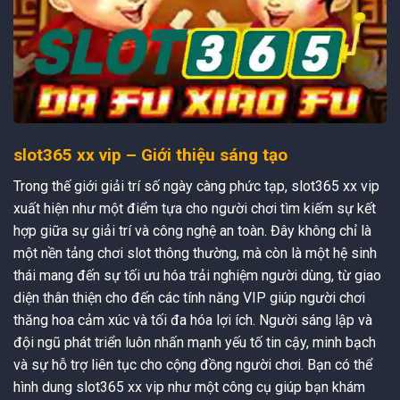
slot365 xx vip – Giới thiệu sáng tạo
Trong thế giới giải trí số ngày càng phức tạp, slot365 xx vip
xuất hiện như một điểm tựa cho người chơi tìm kiếm sự kết
hợp giữa sự giải trí và công nghệ an toàn. Đây không chỉ là
một nền tảng chơi slot thông thường, mà còn là một hệ sinh
thái mang đến sự tối ưu hóa trải nghiệm người dùng, từ giao
diện thân thiện cho đến các tính năng VIP giúp người chơi
thăng hoa cảm xúc và tối đa hóa lợi ích. Người sáng lập và
đội ngũ phát triển luôn nhấn mạnh yếu tố tin cậy, minh bạch
và sự hỗ trợ liên tục cho cộng đồng người chơi. Bạn có thể
hình dung slot365 xx vip như một công cụ giúp bạn khám