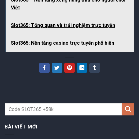
Việt
Slot365: Tổng quan và trải nghiệm trực tuyến
Slot365: Nền tảng casino trực tuyến phổ biến
BÀI VIẾT MỚI