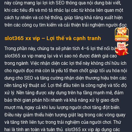
này cũng mang lại lợi ích SEO thông qua nội dung bài viết,
khi các tiêu đề và mô tả nhắc lại các từ khóa liên quan một
cách tự nhiên và có hệ thống, giúp tăng khả năng xuất hiện
trên các công cụ tìm kiếm và cải thiện trải nghiệm người đọc.
slot365 xx vip – Lợi thế và cạnh tranh
Trong phần này, chúng ta sẽ phân tích 4–6 lợi thế nổi bật mà
slot365 xx vip mang lại và vì sao nó được đánh giá cao
trong ngành. Việc nhận diện các lợi thế này không chỉ hữu ích
cho người đọc mà còn là yếu tố then chốt giúp tối ưu hóa nội
dung cho SEO và tăng cường nhận diện thương hiệu trên các
nền tảng kỹ thuật số. Lợi thế đầu tiên là công nghệ và tốc độ
xử lý. Nền tảng được xây dựng trên hạ tầng mạnh mẽ, đảm
bảo thời gian phản hồi nhanh và khả năng xử lý giao dịch
mượt mà, ngay cả khi lưu lượng người chơi tăng đột biến.
Điều này giảm thiểu hiện tượng giật lag trong các vòng quay
và tăng tính liên tục trong trải nghiệm của người chơi. Thứ
hai là tính an toàn và tuân thủ. slot365 xx vip áp dụng các