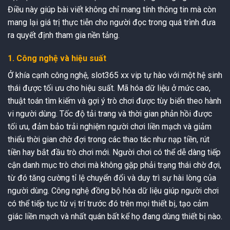
Điều này giúp bài viết không chỉ mang tính thông tin mà còn
mang lại giá trị thực tiễn cho người đọc trong quá trình đưa
ra quyết định tham gia nền tảng.
1. Công nghệ và hiệu suất
Ở khía cạnh công nghệ, slot365 xx vip tự hào với một hệ sinh
thái được tối ưu cho hiệu suất. Mã hóa dữ liệu ở mức cao,
thuật toán tìm kiếm và gợi ý trò chơi được tùy biến theo hành
vi người dùng. Tốc độ tải trang và thời gian phản hồi được
tối ưu, đảm bảo trải nghiệm người chơi liền mạch và giảm
thiểu thời gian chờ đợi trong các thao tác như nạp tiền, rút
tiền hay bắt đầu trò chơi mới. Người chơi có thể dễ dàng tiếp
cận danh mục trò chơi mà không gặp phải trạng thái chờ đợi,
từ đó tăng cường tỉ lệ chuyển đổi và duy trì sự hài lòng của
người dùng. Công nghệ đồng bộ hóa dữ liệu giúp người chơi
có thể tiếp tục từ vị trí trước đó trên mọi thiết bị, tạo cảm
giác liền mạch và nhất quán bất kể họ đang dùng thiết bị nào.