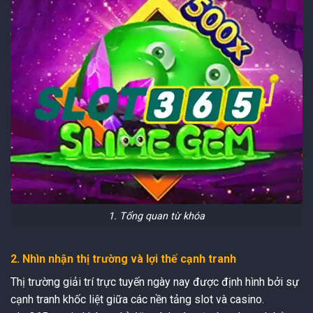
1. Tổng quan từ khóa
2. Nhìn nhận thị trường và lợi thế cạnh tranh
Thị trường giải trí trực tuyến ngày nay được định hình bởi sự
cạnh tranh khốc liệt giữa các nền tảng slot và casino.