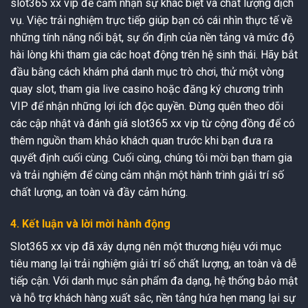
slot365 xx vip để cảm nhận sự khác biệt và chất lượng dịch
vụ. Việc trải nghiệm trực tiếp giúp bạn có cái nhìn thực tế về
những tính năng nổi bật, sự ổn định của nền tảng và mức độ
hài lòng khi tham gia các hoạt động trên hệ sinh thái. Hãy bắt
đầu bằng cách khám phá danh mục trò chơi, thử một vòng
quay slot, tham gia live casino hoặc đăng ký chương trình
VIP để nhận những lợi ích độc quyền. Đừng quên theo dõi
các cập nhật và đánh giá slot365 xx vip từ cộng đồng để có
thêm nguồn tham khảo khách quan trước khi bạn đưa ra
quyết định cuối cùng. Cuối cùng, chúng tôi mời bạn tham gia
và trải nghiệm để cùng cảm nhận một hành trình giải trí số
chất lượng, an toàn và đầy cảm hứng.
4. Kết luận và lời mời hành động
Slot365 xx vip đã xây dựng nên một thương hiệu với mục
tiêu mang lại trải nghiệm giải trí số chất lượng, an toàn và dễ
tiếp cận. Với danh mục sản phẩm đa dạng, hệ thống bảo mật
và hỗ trợ khách hàng xuất sắc, nền tảng hứa hẹn mang lại sự