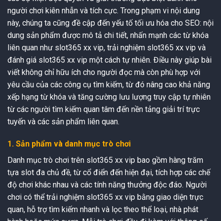
người chơi kiên nhẫn và tích cực. Trong phạm vi nội dung
này, chúng ta cũng đề cập đến yếu tố tối ưu hóa cho SEO: nội
dung sản phẩm được mô tả chi tiết, nhấn mạnh các từ khóa
liên quan như slot365 xx vip, trải nghiệm slot365 xx vip và
đánh giá slot365 xx vip một cách tự nhiên. Điều này giúp bài
viết không chỉ hữu ích cho người đọc mà còn phù hợp với
yêu cầu của các công cụ tìm kiếm, từ đó nâng cao khả năng
xếp hạng từ khóa và tăng cường lưu lượng truy cập tự nhiên
từ các người tìm kiếm quan tâm đến nền tảng giải trí trực
tuyến và các sản phẩm liên quan.
1. Sản phẩm và danh mục trò chơi
Danh mục trò chơi trên slot365 xx vip bao gồm hàng trăm
tựa slot đa chủ đề, từ cổ điển đến hiện đại, tích hợp các chế
độ chơi khác nhau và các tính năng thưởng độc đáo. Người
chơi có thể trải nghiệm slot365 xx vip bằng giao diện trực
quan, hỗ trợ tìm kiếm nhanh và lọc theo thể loại, nhà phát