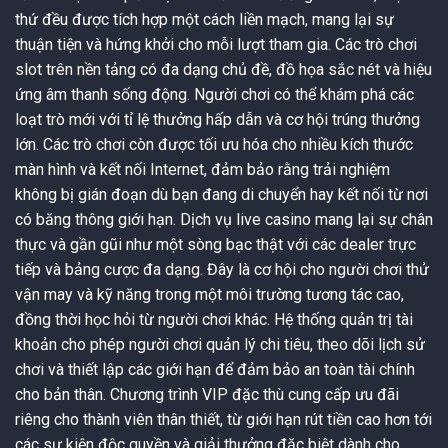
thứ đều được tích hợp một cách liền mạch, mang lại sự
thuận tiện và hứng khởi cho mỗi lượt tham gia. Các trò chơi
slot trên nền tảng có đa dạng chủ đề, đồ họa sắc nét và hiệu
ứng âm thanh sống động. Người chơi có thể khám phá các
loạt trò mới với tỉ lệ thưởng hấp dẫn và cơ hội trúng thưởng
lớn. Các trò chơi còn được tối ưu hóa cho nhiều kích thước
màn hình và kết nối Internet, đảm bảo rằng trải nghiệm
không bị gián đoạn dù bạn đang di chuyển hay kết nối từ nơi
có băng thông giới hạn. Dịch vụ live casino mang lại sự chân
thực và gần gũi như một sòng bạc thật với các dealer trực
tiếp và bảng cược đa dạng. Đây là cơ hội cho người chơi thử
vận may và kỹ năng trong một môi trường tương tác cao,
đồng thời học hỏi từ người chơi khác. Hệ thống quản trị tài
khoản cho phép người chơi quản lý chi tiêu, theo dõi lịch sử
chơi và thiết lập các giới hạn để đảm bảo an toàn tài chính
cho bản thân. Chương trình VIP đặc thù cung cấp ưu đãi
riêng cho thành viên thân thiết, từ giới hạn rút tiền cao hơn tới
các sự kiện độc quyền và giải thưởng đặc biệt dành cho