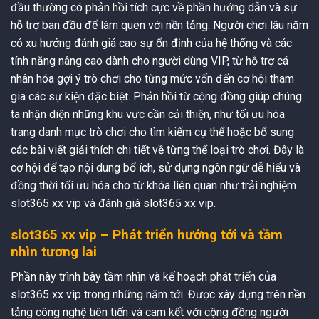
đầu thường có phản hồi tích cực về phần hướng dẫn và sự
hỗ trợ ban đầu để làm quen với nền tảng. Người chơi lâu năm
có xu hướng đánh giá cao sự ổn định của hệ thống và các
tính năng nâng cao dành cho người dùng VIP, từ hỗ trợ cá
nhân hóa gợi ý trò chơi cho từng mức vốn đến cơ hội tham
gia các sự kiện đặc biệt. Phản hồi từ cộng đồng giúp chúng
ta nhận diện những khu vực cần cải thiện, như tối ưu hóa
trang danh mục trò chơi cho tìm kiếm cụ thể hoặc bổ sung
các bài viết giải thích chi tiết về từng thể loại trò chơi. Đây là
cơ hội để tạo nội dung bổ ích, sử dụng ngôn ngữ dễ hiểu và
đồng thời tối ưu hóa cho từ khóa liên quan như trải nghiệm
slot365 xx vip và đánh giá slot365 xx vip.
slot365 xx vip – Phát triển hướng tới và tầm
nhìn tương lai
Phần này trình bày tầm nhìn và kế hoạch phát triển của
slot365 xx vip trong những năm tới. Được xây dựng trên nền
tảng công nghệ tiên tiến và cam kết với cộng đồng người