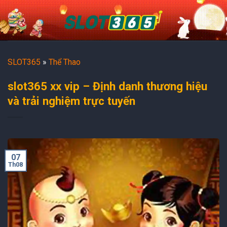
Skip
to
content
SLOT365
»
Thể Thao
slot365 xx vip – Định danh thương hiệu
và trải nghiệm trực tuyến
07
Th08