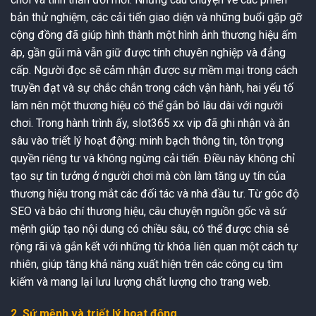
bản thử nghiệm, các cải tiến giao diện và những buổi gặp gỡ
cộng đồng đã giúp hình thành một hình ảnh thương hiệu ấm
áp, gần gũi mà vẫn giữ được tính chuyên nghiệp và đẳng
cấp. Người đọc sẽ cảm nhận được sự mềm mại trong cách
truyền đạt và sự chắc chắn trong cách vận hành, hai yếu tố
làm nên một thương hiệu có thể gắn bó lâu dài với người
chơi. Trong hành trình ấy, slot365 xx vip đã ghi nhận và ăn
sâu vào triết lý hoạt động: minh bạch thông tin, tôn trọng
quyền riêng tư và không ngừng cải tiến. Điều này không chỉ
tạo sự tin tưởng ở người chơi mà còn làm tăng uy tín của
thương hiệu trong mắt các đối tác và nhà đầu tư. Từ góc độ
SEO và báo chí thương hiệu, câu chuyện nguồn gốc và sứ
mệnh giúp tạo nội dung có chiều sâu, có thể được chia sẻ
rộng rãi và gắn kết với những từ khóa liên quan một cách tự
nhiên, giúp tăng khả năng xuất hiện trên các công cụ tìm
kiếm và mang lại lưu lượng chất lượng cho trang web.
2. Sứ mệnh và triết lý hoạt động