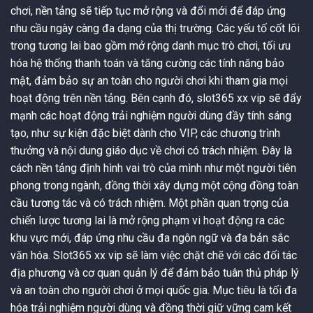
chơi, nền tảng sẽ tiếp tục mở rộng và đổi mới để đáp ứng
nhu cầu ngày càng đa dạng của thị trường. Các yếu tố cốt lõi
trong tương lai bao gồm mở rộng danh mục trò chơi, tối ưu
hóa hệ thống thanh toán và tăng cường các tính năng bảo
mật, đảm bảo sự an toàn cho người chơi khi tham gia mọi
hoạt động trên nền tảng. Bên cạnh đó, slot365 xx vip sẽ đẩy
mạnh các hoạt động trải nghiệm người dùng đầy tính sáng
tạo, như sự kiện đặc biệt dành cho VIP, các chương trình
thưởng và nội dung giáo dục về chơi có trách nhiệm. Đây là
cách nền tảng định hình vai trò của mình như một người tiên
phong trong ngành, đồng thời xây dựng một cộng đồng toàn
cầu tương tác và có trách nhiệm. Một phần quan trọng của
chiến lược tương lai là mở rộng phạm vi hoạt động ra các
khu vực mới, đáp ứng nhu cầu đa ngôn ngữ và đa bản sắc
văn hóa. Slot365 xx vip sẽ làm việc chặt chẽ với các đối tác
địa phương và cơ quan quản lý để đảm bảo tuân thủ pháp lý
và an toàn cho người chơi ở mọi quốc gia. Mục tiêu là tối đa
hóa trải nghiệm người dùng và đồng thời giữ vững cam kết