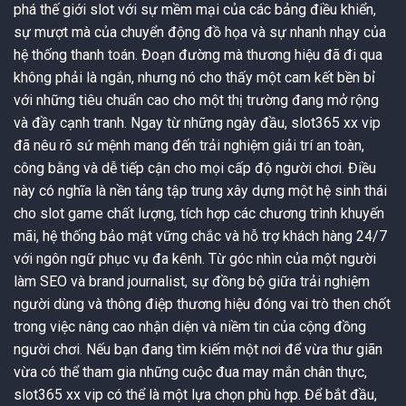
phá thế giới slot với sự mềm mại của các bảng điều khiển,
sự mượt mà của chuyển động đồ họa và sự nhanh nhạy của
hệ thống thanh toán. Đoạn đường mà thương hiệu đã đi qua
không phải là ngắn, nhưng nó cho thấy một cam kết bền bỉ
với những tiêu chuẩn cao cho một thị trường đang mở rộng
và đầy cạnh tranh. Ngay từ những ngày đầu, slot365 xx vip
đã nêu rõ sứ mệnh mang đến trải nghiệm giải trí an toàn,
công bằng và dễ tiếp cận cho mọi cấp độ người chơi. Điều
này có nghĩa là nền tảng tập trung xây dựng một hệ sinh thái
cho slot game chất lượng, tích hợp các chương trình khuyến
mãi, hệ thống bảo mật vững chắc và hỗ trợ khách hàng 24/7
với ngôn ngữ phục vụ đa kênh. Từ góc nhìn của một người
làm SEO và brand journalist, sự đồng bộ giữa trải nghiệm
người dùng và thông điệp thương hiệu đóng vai trò then chốt
trong việc nâng cao nhận diện và niềm tin của cộng đồng
người chơi. Nếu bạn đang tìm kiếm một nơi để vừa thư giãn
vừa có thể tham gia những cuộc đua may mắn chân thực,
slot365 xx vip có thể là một lựa chọn phù hợp. Để bắt đầu,