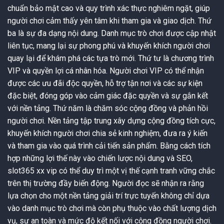
chuẩn bảo mật cao và quy trình xác thực nghiêm ngặt, giúp
người chơi cảm thấy yên tâm khi tham gia và giao dịch. Thứ
ba là sự đa dạng nội dung. Danh mục trò chơi được cập nhật
liên tục, mang lại sự phong phú và khuyến khích người chơi
quay lại để khám phá các tựa trò mới. Thứ tư là chương trình
VIP và quyền lợi cá nhân hóa. Người chơi VIP có thể nhận
được các ưu đãi độc quyền, hỗ trợ tận nơi và các sự kiện
đặc biệt, đóng góp vào cảm giác đặc quyền và sự gắn kết
với nền tảng. Thứ năm là chăm sóc cộng đồng và phản hồi
người chơi. Nền tảng tập trung xây dựng cộng đồng tích cực,
khuyến khích người chơi chia sẻ kinh nghiệm, đưa ra ý kiến
và tham gia vào quá trình cải tiến sản phẩm. Bằng cách tích
hợp những lợi thế này vào chiến lược nội dung và SEO,
slot365 xx vip có thể duy trì một vị thế cạnh tranh vững chắc
trên thị trường đầy biến động. Người đọc sẽ nhận ra rằng
lựa chọn cho một nền tảng giải trí trực tuyến không chỉ dựa
vào danh mục trò chơi mà còn phụ thuộc vào chất lượng dịch
vụ, sự an toàn và mức độ kết nối với cộng đồng người chơi.