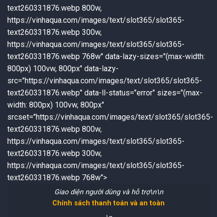
text260331876.webp 800w,
https://vinhaqua.com/images/text/slot365/slot365-
text260331876.webp 300w,
https://vinhaqua.com/images/text/slot365/slot365-
text260331876.webp 768w" data-lazy-sizes="(max-width:
800px) 100vw, 800px" data-lazy-
src="https://vinhaqua.com/images/text/slot365/slot365-
text260331876.webp" data-ll-status="error" sizes="(max-
width: 800px) 100vw, 800px"
srcset="https://vinhaqua.com/images/text/slot365/slot365-
text260331876.webp 800w,
https://vinhaqua.com/images/text/slot365/slot365-
text260331876.webp 300w,
https://vinhaqua.com/images/text/slot365/slot365-
text260331876.webp 768w">
Giao diện người dùng và hỗ trợ\n\n
Chính sách thanh toán và an toàn