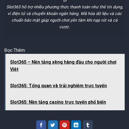
\n
Slot365 hỗ trợ nhiều phương thức thanh toán như thẻ tín dụng,
ví điện tử và chuyển khoản ngân hàng. Mã hóa dữ liệu và các
chuẩn bảo mật giúp người chơi yên tâm khi nạp rút và cá
cược.
Đọc Thêm:
Slot365 – Nền tảng xèng hàng đầu cho người chơi
Việt
Slot365: Tổng quan và trải nghiệm trực tuyến
Slot365: Nền tảng casino trực tuyến phổ biến