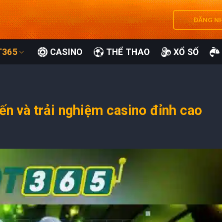
ĐĂNG N
T365
CASINO
THỂ THAO
XỔ SỐ
ến và trải nghiệm casino đỉnh cao