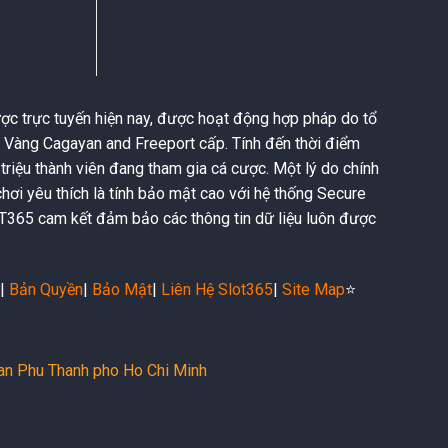
ợc trực tuyến hiện nay, được hoạt động hợp pháp do tổ
c Vàng Cagayan and Freeport cấp. Tính đến thời điểm
riệu thành viên đang tham gia cá cược. Một lý do chính
hơi yêu thích là tính bảo mật cao với hệ thống Secure
T365 cam kết đảm bảo các thông tin dữ liệu luôn được
a
|
Bản Quyền
|
Bảo Mật
|
Liên Hệ Slot365
|
Site Map
⭐️
n Phu Thanh pho Ho Chi Minh