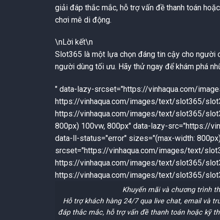
giải đáp thắc mắc, hỗ trợ vấn đề thanh toán hoặ
chơi mê di động.
\n
Lời kết
\n
Slot365 là một lựa chọn đáng tin cậy cho người c
người dùng tối ưu. Hãy thử ngay để khám phá nhữ
" data-lazy-srcset="https://vinhaqua.com/ima
https://vinhaqua.com/images/text/slot365/sl
https://vinhaqua.com/images/text/slot365/slo
800px) 100vw, 800px" data-lazy-src="https://
data-ll-status="error" sizes="(max-width: 800p
srcset="https://vinhaqua.com/images/text/sl
https://vinhaqua.com/images/text/slot365/sl
https://vinhaqua.com/images/text/slot365/sl
Khuyến mãi và chương trình t
Hỗ trợ khách hàng 24/7 qua live chat, email và t
đáp thắc mắc, hỗ trợ vấn đề thanh toán hoặc kỹ th