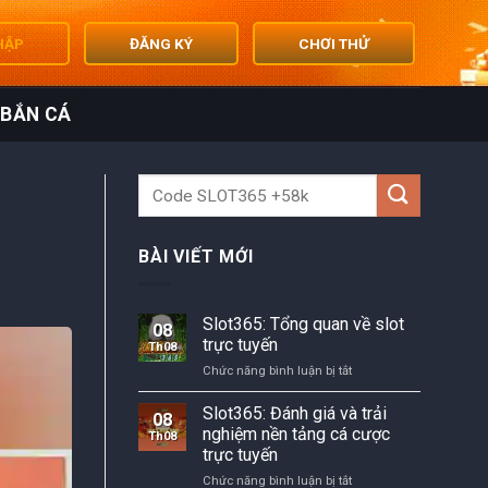
HẬP
ĐĂNG KÝ
CHƠI THỬ
BẮN CÁ
BÀI VIẾT MỚI
Slot365: Tổng quan về slot
08
trực tuyến
Th08
Slot365:
Chức năng bình luận bị tắt
Tổng
quan
Slot365: Đánh giá và trải
08
về
nghiệm nền tảng cá cược
Th08
slot
trực tuyến
trực
Slot365:
Chức năng bình luận bị tắt
tuyến