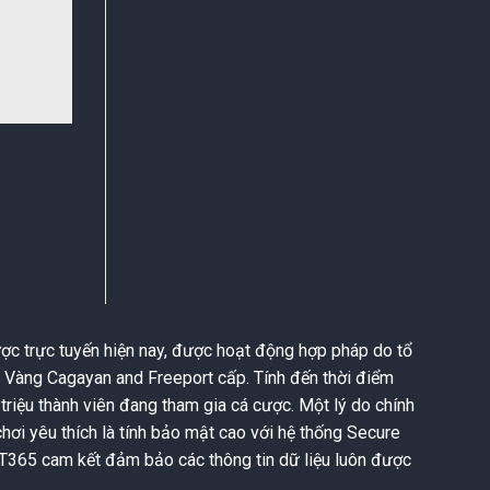
ợc trực tuyến hiện nay, được hoạt động hợp pháp do tổ
c Vàng Cagayan and Freeport cấp. Tính đến thời điểm
riệu thành viên đang tham gia cá cược. Một lý do chính
hơi yêu thích là tính bảo mật cao với hệ thống Secure
T365 cam kết đảm bảo các thông tin dữ liệu luôn được