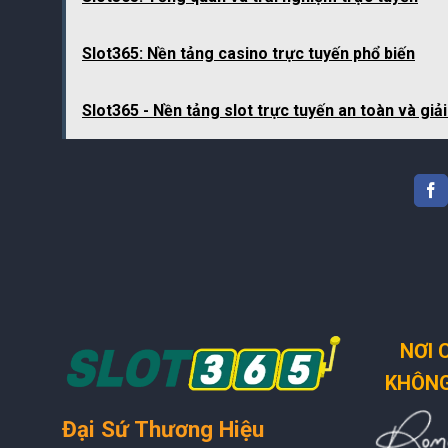
Slot365: Nền tảng casino trực tuyến phổ biến
Slot365 - Nền tảng slot trực tuyến an toàn và giải 
NƠI 
KHÔNG
Đại Sứ Thương Hiệu