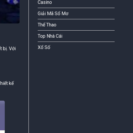
Casino
slot
trực
tuyến
Giải Mã Sổ Mơ
Thể Thao
Top Nhà Cái
Xổ Số
 bị. Với
hiết kế