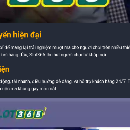
yến hiện đại
kế để mang lại trải nghiệm mượt mà cho người chơi trên nhiều thiết
 chơi hàng đầu, Slot365 thu hút người chơi từ khắp nơi.
iện
động, tải nhanh, điều hướng dễ dàng, và hỗ trợ khách hàng 24/7. T
 cuộc mà không gây mỏi mắt.