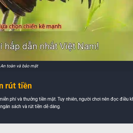
An toàn và bảo mật
 rút tiền
ễn phí và thưởng tiền mặt. Tuy nhiên, người chơi nên đọc điều k
ngân sách và rút tiền dễ dàng.