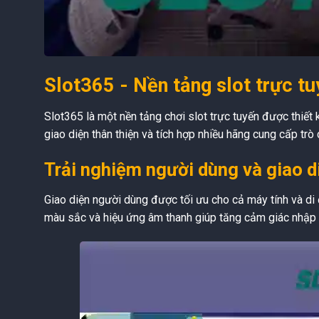
Slot365 - Nền tảng slot trực tu
Slot365 là một nền tảng chơi slot trực tuyến được thiết 
giao diện thân thiện và tích hợp nhiều hãng cung cấp trò
Trải nghiệm người dùng và giao d
Giao diện người dùng được tối ưu cho cả máy tính và di 
màu sắc và hiệu ứng âm thanh giúp tăng cảm giác nhập