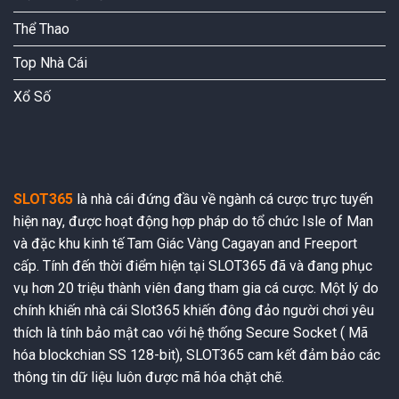
Thể Thao
Top Nhà Cái
Xổ Số
SLOT365
là nhà cái đứng đầu về ngành cá cược trực tuyến
hiện nay, được hoạt động hợp pháp do tổ chức Isle of Man
và đặc khu kinh tế Tam Giác Vàng Cagayan and Freeport
cấp. Tính đến thời điểm hiện tại SLOT365 đã và đang phục
vụ hơn 20 triệu thành viên đang tham gia cá cược. Một lý do
chính khiến nhà cái Slot365 khiến đông đảo người chơi yêu
thích là tính bảo mật cao với hệ thống Secure Socket ( Mã
hóa blockchian SS 128-bit), SLOT365 cam kết đảm bảo các
thông tin dữ liệu luôn được mã hóa chặt chẽ.