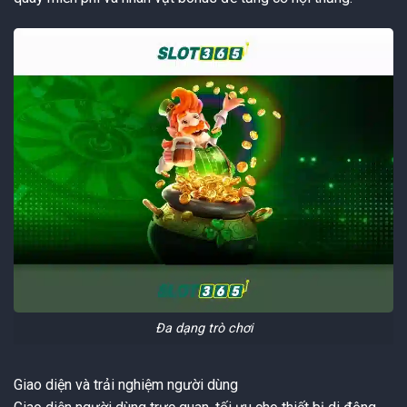
Đa dạng trò chơi
Giao diện và trải nghiệm người dùng