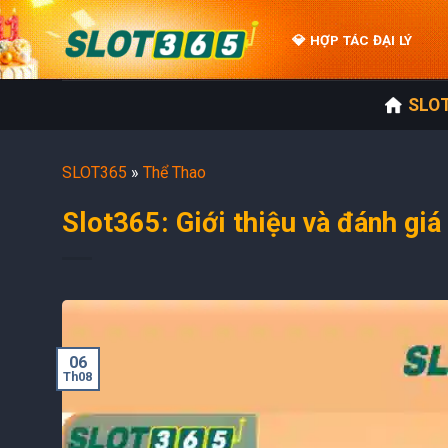
Skip
to
💎 HỢP TÁC ĐẠI LÝ
content
SLO
SLOT365
»
Thể Thao
Slot365: Giới thiệu và đánh giá
06
Th08