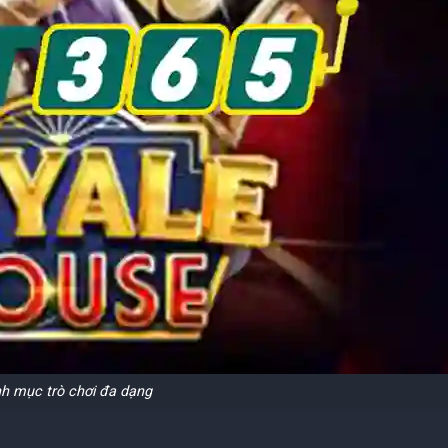
h mục trò chơi đa dạng