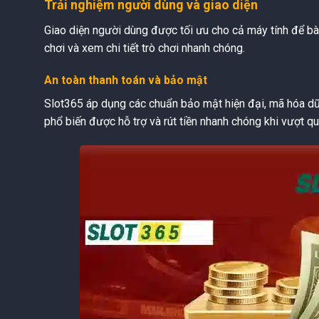
Trải nghiệm người dùng và giao diện
Giao diện người dùng được tối ưu cho cả máy tính để bàn
chơi và xem chi tiết trò chơi nhanh chóng.
An toàn thanh toán và bảo mật
Slot365 áp dụng các chuẩn bảo mật hiện đại, mã hóa dữ 
phổ biến được hỗ trợ và rút tiền nhanh chóng khi vượt qu