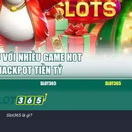
Slot365 là gì?