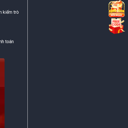
m kiếm trò
nh toán