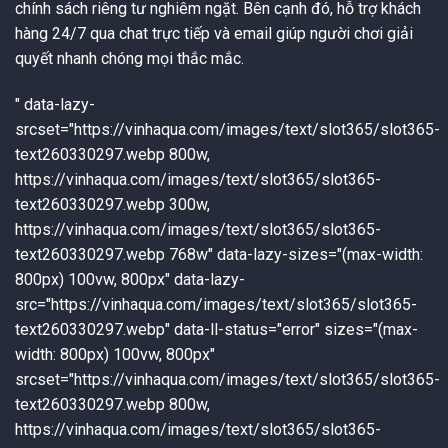
chính sách riêng tư nghiêm ngặt. Bên cạnh đó, hỗ trợ khách
hàng 24/7 qua chat trực tiếp và email giúp người chơi giải
quyết nhanh chóng mọi thắc mắc.
" data-lazy-
srcset="https://vinhaqua.com/images/text/slot365/slot365-
text260330297.webp 800w,
https://vinhaqua.com/images/text/slot365/slot365-
text260330297.webp 300w,
https://vinhaqua.com/images/text/slot365/slot365-
text260330297.webp 768w" data-lazy-sizes="(max-width:
800px) 100vw, 800px" data-lazy-
src="https://vinhaqua.com/images/text/slot365/slot365-
text260330297.webp" data-ll-status="error" sizes="(max-
width: 800px) 100vw, 800px"
srcset="https://vinhaqua.com/images/text/slot365/slot365-
text260330297.webp 800w,
https://vinhaqua.com/images/text/slot365/slot365-